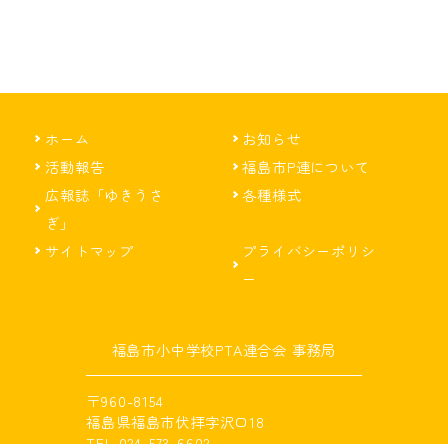
ホーム
お知らせ
活動報告
福島市P連について
広報誌「ゆきうさ
各種様式
ぎ」
サイトマップ
プライバシーポリシ
ー
福島市小中学校PTA連合会 事務局
〒960-8154
福島県福島市伏拝字沢口18
TEL 024-573-6602